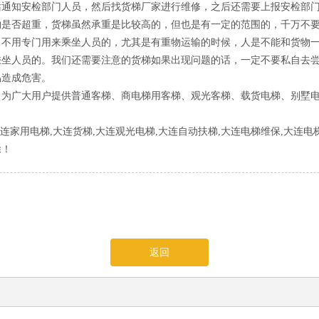
话通知安检部门人员，然后找货梯厂家进行维修，之后还需要上报安检部
物是否超重，货梯虽然承重是比较高的，但也是有一定的范围的，千万不
，不用专门用来乘坐人员的，尤其是有重物运输的时候，人是不能和货物
乘坐人员的。我们还需要注意的货梯如果出现问题的话，一定不要私自去
易造成危害。
。为广大用户提供普通客梯、商电梯用客梯、观光客梯、载货电梯、别墅
连家用电梯,大连货梯,大连观光电梯,大连自动扶梯,大连电梯维保,大连电
除！
返回